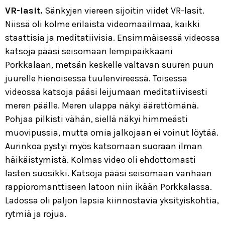
VR-lasit.
Sänkyjen viereen sijoitin viidet VR-lasit.
Niissä oli kolme erilaista videomaailmaa, kaikki
staattisia ja meditatiivisia. Ensimmäisessä videossa
katsoja pääsi seisomaan lempipaikkaani
Porkkalaan, metsän keskelle valtavan suuren puun
juurelle hienoisessa tuulenvireessä. Toisessa
videossa katsoja pääsi leijumaan meditatiivisesti
meren päälle. Meren ulappa näkyi äärettömänä.
Pohjaa pilkisti vähän, siellä näkyi himmeästi
muovipussia, mutta omia jalkojaan ei voinut löytää.
Aurinkoa pystyi myös katsomaan suoraan ilman
häikäistymistä. Kolmas video oli ehdottomasti
lasten suosikki. Katsoja pääsi seisomaan vanhaan
rappioromanttiseen latoon niin ikään Porkkalassa.
Ladossa oli paljon lapsia kiinnostavia yksityiskohtia,
rytmiä ja rojua.