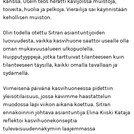
kanssa. Usein teos herätti kävijöissä muistoja,
toiveita, huolia ja pelkoja. Vierailija sai käynnistään
kehollisen muiston.
Olin todella otettu Sitran asiantuntijoiden
luovuudesta, vaikka kasvihuone saattoi usealle olla
oman mukavuusalueen ulkopuolella.
Huipputyyppejä, jotka tarttuivat tilanteeseen kuin
tilanteeseen täysillä, kaikki omalla tavallaan ja
sydämellä.
Viimeisenä päivänä kasvihuoneessa pidettiin
yleisötilaisuus, jossa kävimme haastattelun
muodossa läpi viikon aikana koettua. Sitran
ennakoinnin johtava asiantuntija Elina Kiiski Kataja
reflektoi kasvihuonekonseptia
tulevaisuudennäkymiin laajemmassa