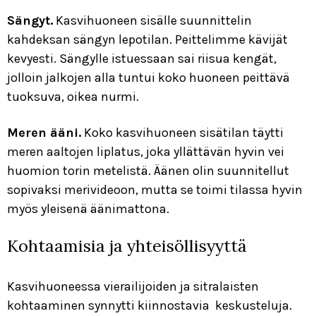
Sängyt.
Kasvihuoneen sisälle suunnittelin
kahdeksan sängyn lepotilan. Peittelimme kävijät
kevyesti. Sängylle istuessaan sai riisua kengät,
jolloin jalkojen alla tuntui koko huoneen peittävä
tuoksuva, oikea nurmi.
Meren ääni.
Koko kasvihuoneen sisätilan täytti
meren aaltojen liplatus, joka yllättävän hyvin vei
huomion torin metelistä. Äänen olin suunnitellut
sopivaksi merivideoon, mutta se toimi tilassa hyvin
myös yleisenä äänimattona.
EN
FI
Kohtaamisia ja yhteisöllisyyttä
Etusivu
Kasvihuoneessa vierailijoiden ja sitralaisten
Teokset
kohtaaminen synnytti kiinnostavia keskusteluja.