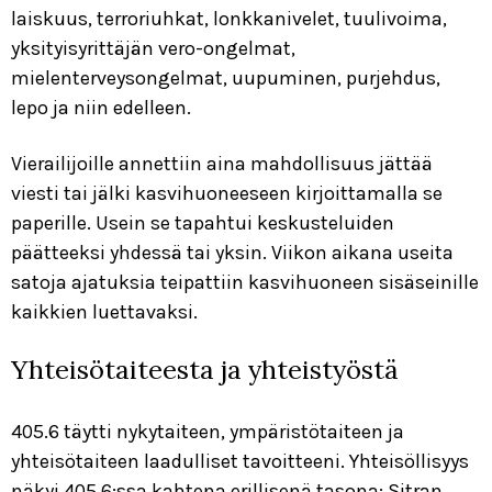
laiskuus, terroriuhkat, lonkkanivelet, tuulivoima,
yksityisyrittäjän vero-ongelmat,
mielenterveysongelmat, uupuminen, purjehdus,
lepo ja niin edelleen.
Vierailijoille annettiin aina mahdollisuus jättää
viesti tai jälki kasvihuoneeseen kirjoittamalla se
paperille. Usein se tapahtui keskusteluiden
päätteeksi yhdessä tai yksin. Viikon aikana useita
satoja ajatuksia teipattiin kasvihuoneen sisäseinille
kaikkien luettavaksi.
Yhteisötaiteesta ja yhteistyöstä
405.6 täytti nykytaiteen, ympäristötaiteen ja
yhteisötaiteen laadulliset tavoitteeni. Yhteisöllisyys
näkyi 405.6:ssa kahtena erillisenä tasona: Sitran