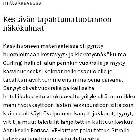
mittakaavassa.
Kestävän tapahtumatuotannon
näkökulmat
Kasvihuoneen materiaaleissa oli pyritty
huomioimaan kestävyys- ja kierrätysnäkökulma.
Curling-halli oli alun perinkin vuokralla ja myyty
kasvihuoneeksi kolmannelle osapuolelle jo
tapahtumaviikkomme ensimmäisenä päivänä.
Sängyt olivat vuokralla paikalliselta
hotellikalusteita vuokraavalta yritykseltä; nurmikko
meni hyötykäyttöön lasten leikkipuistoon siltä osin
kuin se oli käyttökelpoinen; kaapit, jakkarat, tyynyt,
viltit ja muut tekstiilit lahjoitettiin kulttuurikeskus
Annikselle Porissa. VR-laitteet palautettiin Sitralle
tulevissa tapahtumissa käytettäväksi.