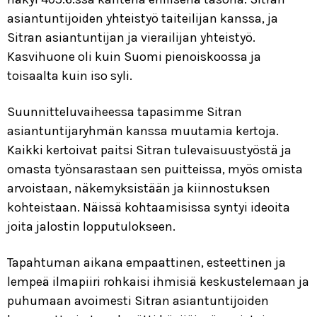
asiantuntijoiden yhteistyö taiteilijan kanssa, ja
Sitran asiantuntijan ja vierailijan yhteistyö.
Kasvihuone oli kuin Suomi pienoiskoossa ja
toisaalta kuin iso syli.
Suunnitteluvaiheessa tapasimme Sitran
asiantuntijaryhmän kanssa muutamia kertoja.
Kaikki kertoivat paitsi Sitran tulevaisuustyöstä ja
omasta työnsarastaan sen puitteissa, myös omista
arvoistaan, näkemyksistään ja kiinnostuksen
kohteistaan. Näissä kohtaamisissa syntyi ideoita
joita jalostin lopputulokseen.
Tapahtuman aikana empaattinen, esteettinen ja
lempeä ilmapiiri rohkaisi ihmisiä keskustelemaan ja
puhumaan avoimesti Sitran asiantuntijoiden