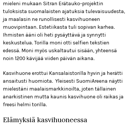
mieleni mukaan Sitran Erätauko-projektin
tuloksista suomalaisten ajatuksia tulevaisuudesta,
ja maalasin ne runollisesti kasvihuoneen
muovipintaan. Estetiikasta tuli sopivan karhea.
Ihmisten ääni oli heti pysäyttävä ja synnytti
keskustelua. Torilla moni otti selfien tekstien
edessä. Moni myös uskaltautui sisään, yhteensä
noin 1200 kävijää viiden päivän aikana.
Kasvihuone erottui Kansalaistorilla hyvin ja herätti
ansaitusti huomiota. Yleisesti SuomiAreena näytti
mielestäni maalaismarkkinoilta, joten tällainen
anarkistinen mutta kaunis kasvihuone oli raikas ja
freesi helmi torilla.
Elämyksiä kasvihuoneessa