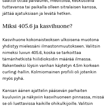
saattoi ottaa päiväunet, meditoida, keskustella
tuttavansa tai paikalla olleen sitralaisen kanssa,
jättää ajatuksiaan ja levätä hetken.
Miksi 405.6 ja kasvihuone?
Kasvihuone kokonaisteoksen ulkoisena muotona
yhdistyy mielessäni ilmastonmuutokseen. Valitsin
nimeksi luvun 405.6, koska se tarkoittaa
tämänhetkistä hiilidioksidin määrää ilmassa.
Rakenteeksi löysin vanhan käytetyn 4.5m korkean
curling-hallin. Kolmiomainen profiili oli jotenkin
myös pyhä.
Kansan äänen ajattelin pääsevän parhaiten
kuuluviin ja näkyviin kasvihuoneen pinnassa, missä
se oli luettavissa kaikille ohikulkijoille. Valitsin